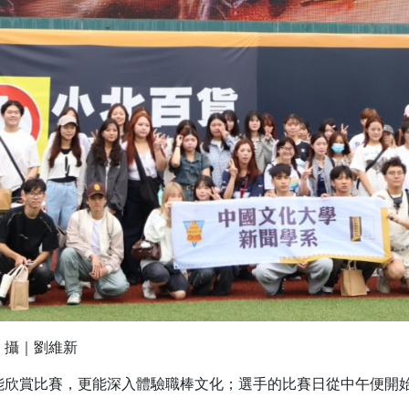
。攝｜劉維新
能欣賞比賽，更能深入體驗職棒文化；選手的比賽日從中午便開