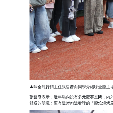
▲味全龍行銷主任張哲彥向同學介紹味全龍主
張哲彥表示，近年場內設有多元觀賽空間，內
舒適的環境；更有邊烤肉邊看球的「龍焰燒烤