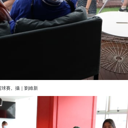
賞球賽。攝｜劉維新