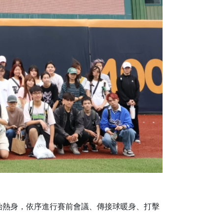
始熱身，依序進行賽前會議、傳接球暖身、打擊