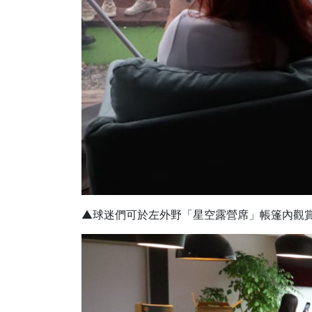
▲球迷們可於左外野「星空露營席」帳篷內觀