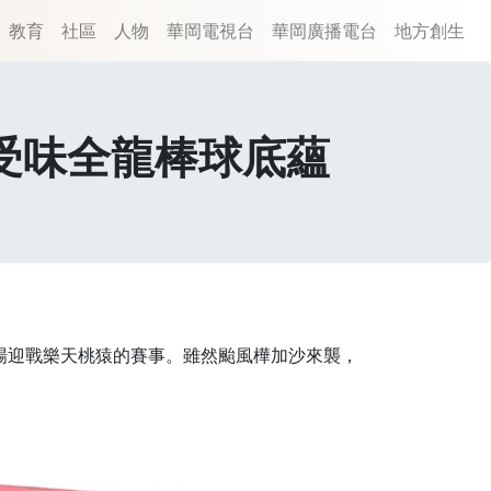
教育
社區
人物
華岡電視台
華岡廣播電台
地方創生
受味全龍棒球底蘊
主場迎戰樂天桃猿的賽事。雖然颱風樺加沙來襲，