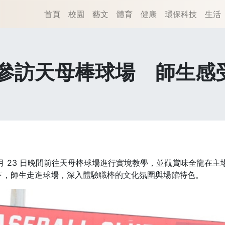
首頁
校園
藝文
體育
健康
環保科技
生活
參訪天母棒球場 師生感
 月 23 日晚間前往天母棒球場進行實境教學，並觀賞味全龍在
下，師生走進球場，深入體驗職棒的文化氛圍與場館特色。