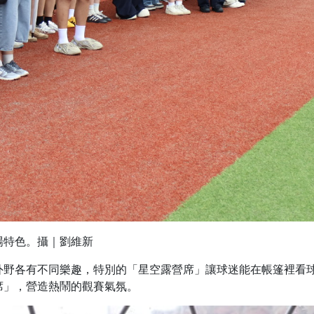
場特色。攝｜劉維新
外野各有不同樂趣，特別的「星空露營席」讓球迷能在帳篷裡看
席」，營造熱鬧的觀賽氣氛。