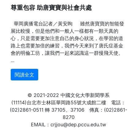
尊重包容 助唐寶寶與社會共處
華岡廣播電台記者／黃安眴 雖然唐寶寶的智能發
展比較慢，但是他們和一般人一樣都有一顆天真的
心，只是需要更加注意自己的身心狀況，在學習的道
路上也需要加倍的練習，我們今天來到了唐氏症基金
會的明倫工坊，讓我們一起來認識這一群慢飛天使。
...
閱讀全文
© 2021-2022 中國文化大學新聞學系
(11114)台北市士林區華岡路55號大成館二樓 電話：
(02)2861-0511 轉 37105、37106 傳真：(02)2861-
8270
EMAIL：crjjou@dep.pccu.edu.tw