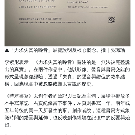
▲「力求失真的嗓音」展覽說明及核心概念。攝｜吳珮瑀
李紫彤表示，《力求失真的嗓音》關注的是「無法被完整說
出的真實」。在兩件作品中，他以影像、聲音與書寫交錯的
形式呈現創傷經驗，透過「失真」的聲音與錯位的敘事結
構，回應現實中被忽略或難以言說的歷史。
《時差書寫》以創作者的筆記與日記為主體，展場中擺放多
本手寫筆記，右頁紀錄當下事件，左頁則書寫一年、兩年或
五年前後的同一天所發生的事。創作者說，這種書寫方式象
徵時間的錯置與延伸，也反映創傷經驗在記憶中的反覆與殘
留。