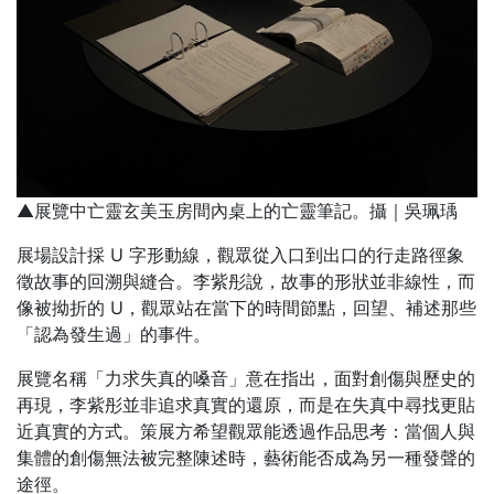
▲展覽中亡靈玄美玉房間內桌上的亡靈筆記。攝｜吳珮瑀
展場設計採 U 字形動線，觀眾從入口到出口的行走路徑象
徵故事的回溯與縫合。李紫彤說，故事的形狀並非線性，而
像被拗折的 U，觀眾站在當下的時間節點，回望、補述那些
「認為發生過」的事件。
展覽名稱「力求失真的嗓音」意在指出，面對創傷與歷史的
再現，李紫彤並非追求真實的還原，而是在失真中尋找更貼
近真實的方式。策展方希望觀眾能透過作品思考：當個人與
集體的創傷無法被完整陳述時，藝術能否成為另一種發聲的
途徑。