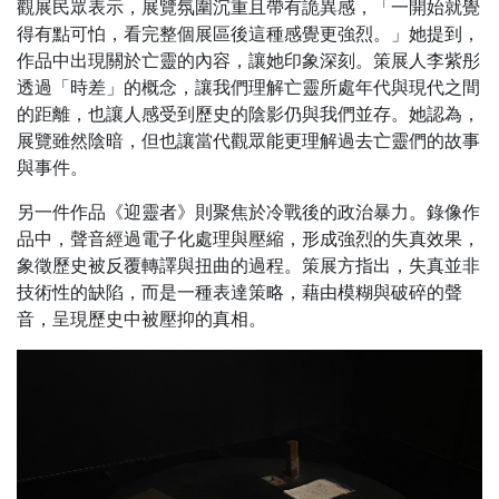
觀展民眾表示，展覽氛圍沉重且帶有詭異感，「一開始就覺
得有點可怕，看完整個展區後這種感覺更強烈。」她提到，
作品中出現關於亡靈的內容，讓她印象深刻。策展人李紫彤
透過「時差」的概念，讓我們理解亡靈所處年代與現代之間
的距離，也讓人感受到歷史的陰影仍與我們並存。她認為，
展覽雖然陰暗，但也讓當代觀眾能更理解過去亡靈們的故事
與事件。
另一件作品《迎靈者》則聚焦於冷戰後的政治暴力。錄像作
品中，聲音經過電子化處理與壓縮，形成強烈的失真效果，
象徵歷史被反覆轉譯與扭曲的過程。策展方指出，失真並非
技術性的缺陷，而是一種表達策略，藉由模糊與破碎的聲
音，呈現歷史中被壓抑的真相。