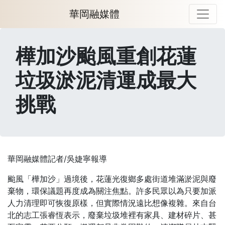
華岡融媒體
樺加沙颱風重創花蓮
垃圾淤泥清運成最大
挑戰
華岡融媒體記者/吳婕寧報導
颱風「樺加沙」過境後，花蓮光復鄉多處街道堆滿淤泥與廢
棄物，環保議題再度成為關注焦點。許多民眾以為只要加派
人力清理即可恢復原樣，但實際情況遠比想像複雜。來自台
北的志工張睿恆表示，廢棄垃圾堆裡有家具、建材碎片、甚