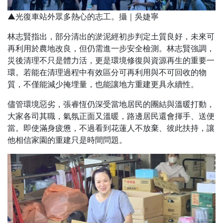
▲光復車站外眾多熱心的志工。攝｜吳婕寧
林志賢指出，部分清出的淤泥經初步判定土質良好，未來可
再利用於農地改良，但仍需進一步安全檢測。林志賢強調，
災後清理不只是體力活，更是環境修復與資源再生的重要一
環。若能在清理過程中有效區分可再利用與不可回收的物
質，不僅能減少掩埋量，也能讓地方重建更具永續性。
儘管環境惡劣，張睿恆仍深受當地居民的團結與溫暖打動，
大家各司其職，氣氛正面又溫暖，路邊居民還會揮手、送便
當。即使滿身疲憊，不過看到花蓮人不放棄、彼此扶持，讓
他相信家園的重建只是時間問題。