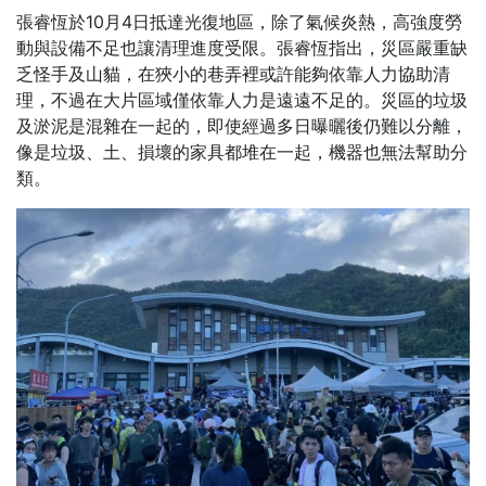
張睿恆於10月4日抵達光復地區，除了氣候炎熱，高強度勞
動與設備不足也讓清理進度受限。張睿恆指出，災區嚴重缺
乏怪手及山貓，在狹小的巷弄裡或許能夠依靠人力協助清
理，不過在大片區域僅依靠人力是遠遠不足的。災區的垃圾
及淤泥是混雜在一起的，即使經過多日曝曬後仍難以分離，
像是垃圾、土、損壞的家具都堆在一起，機器也無法幫助分
類。