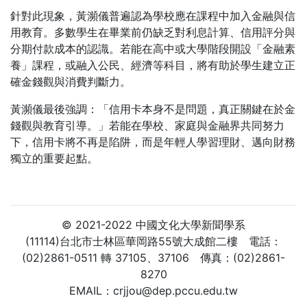
針對此現象，黃瀕儀普遍認為學校應在課程中加入金融與信
用教育。多數學生在畢業前仍缺乏對利息計算、信用評分與
分期付款成本的認識。若能在高中或大學階段開設「金融素
養」課程，或融入公民、經濟等科目，將有助於學生建立正
確金錢觀與消費判斷力。
黃瀕儀最後強調：「信用卡本身不是問題，真正關鍵在於金
錢觀與教育引導。」若能在學校、家庭與金融界共同努力
下，信用卡將不再是陷阱，而是年輕人學習理財、邁向財務
獨立的重要起點。
© 2021-2022 中國文化大學新聞學系
(11114)台北市士林區華岡路55號大成館二樓 電話：
(02)2861-0511 轉 37105、37106 傳真：(02)2861-
8270
EMAIL：crjjou@dep.pccu.edu.tw