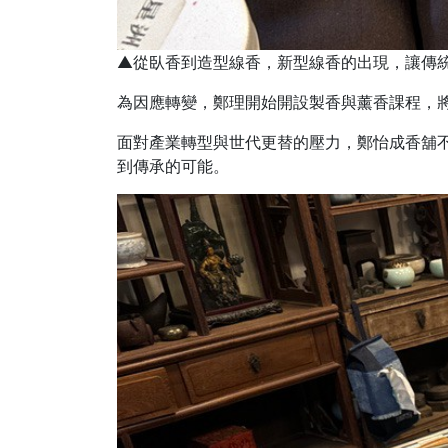
▲從臥香到造型線香，新型線香的出現，讓傳統
為因應轉變，鄭理開始開設製香與薰香課程，
面對產業轉型與世代更替的壓力，鄭怡成香舖
到傳承的可能。