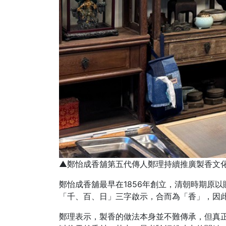
▲鄭怡成香舖第五代傳人鄭理持續推廣製香文化。
鄭怡成香舖最早在1856年創立，清朝時期原
「千、百、日」三字啟示，合而為「香」，因
鄭理表示，製香的做法本身並不難傳承，但真