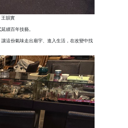
 王韻實
式延續百年技藝。
。讓這份氣味走出廟宇、進入生活，在改變中找