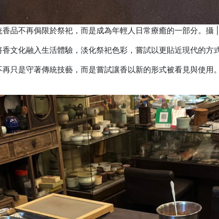
香品不再侷限於祭祀，而是成為年輕人日常療癒的一部分。攝 |
將香文化融入生活體驗，淡化祭祀色彩，嘗試以更貼近現代的方
不再只是守著傳統技藝，而是嘗試讓香以新的形式被看見與使用