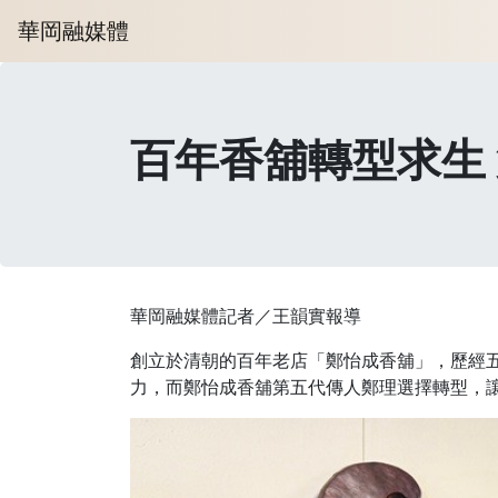
華岡融媒體
百年香舖轉型求生
華岡融媒體記者／王韻實報導
創立於清朝的百年老店「鄭怡成香舖」，歷經
力，而鄭怡成香舖第五代傳人鄭理選擇轉型，