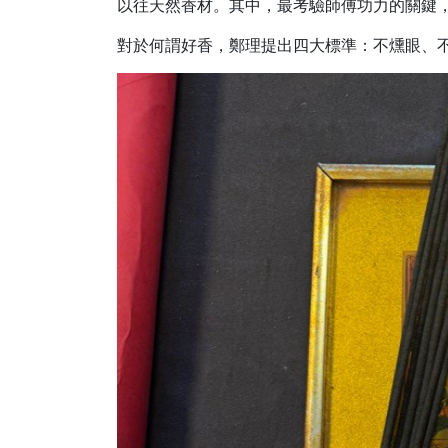
以往天然香材。其中，最考驗師傅功力的關鍵
對於何謂好香，鄭理提出四大標準：不燻眼、