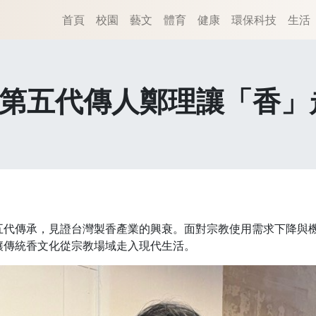
首頁
校園
藝文
體育
健康
環保科技
生活
 第五代傳人鄭理讓「香」
五代傳承，見證台灣製香產業的興衰。面對宗教使用需求下降與
讓傳統香文化從宗教場域走入現代生活。