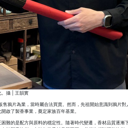
攝 | 王韻實
以販售鴉片為業，當時屬合法買賣。然而，先祖開始意識到鴉片
此開啟了製香事業，奠定家族百年基業。
正困難的是配方與原料的穩定性。隨著時代變遷，香材品質逐漸