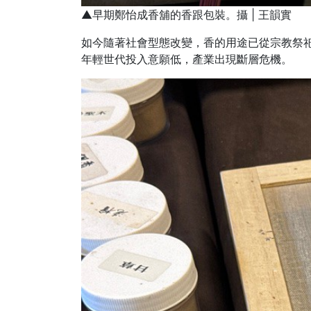
▲早期鄭怡成香舖的香跟包裝。攝 | 王韻實
如今隨著社會型態改變，香的用途已從宗教祭
年輕世代投入意願低，產業出現斷層危機。