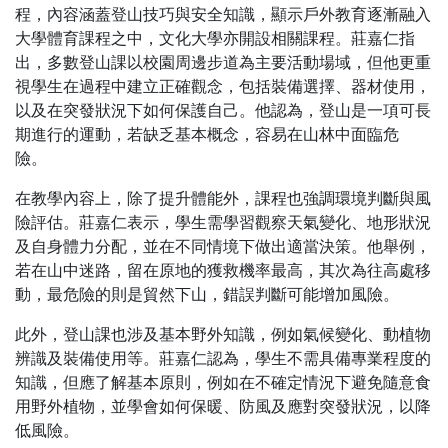
程，內容涵蓋登山技巧與安全知識，顯示戶外教育逐漸融入
大學體育課程之中，文化大學亦開設相關課程。莊嘉仁指
出，多數登山課以校園周邊步道為主要活動場域，但他更重
視學生在過程中建立正確觀念，包括裝備選擇、器材使用，
以及在突發狀況下如何保護自己。他認為，登山是一項可長
期進行的運動，若缺乏基本概念，容易在山林中面臨危
險。
在教學內容上，除了提升體能外，課程也強調環境判斷與風
險評估。莊嘉仁表示，學生需學習觀察天氣變化、地形狀況
及自身體力分配，並在不同情境下做出適當決策。他舉例，
若在山中迷路，留在原地的獲救機率最高，其次為往高處移
動，最危險的則是貿然下山，錯誤判斷可能增加風險。
此外，登山課也涉及基本野外知識，例如氣候變化、動植物
辨識及裝備使用等。莊嘉仁認為，學生不需具備專業程度的
知識，但應了解基本原則，例如在不確定情況下避免隨意食
用野外植物，並學會如何保暖、防風及應對突發狀況，以降
低風險。