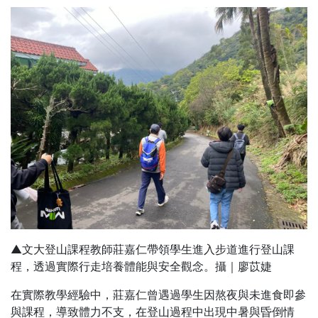
▲文大登山課程教師莊嘉仁帶領學生進入步道進行登山課
程，透過實際行走培養體能與安全觀念。攝｜廖苡婕
在實際教學經驗中，莊嘉仁曾遇過學生因熬夜與未進食即參
與課程，導致體力不支，在登山過程中出現中暑與昏倒情