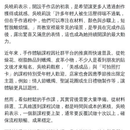
吳曉莉表示，開設手作店的初衷，是希望讓更多人透過創作
獲得成就感。吳曉莉說「許多年輕人被生活壓得喘不過氣，
但在手作過程中，他們可以專注在材料、顏色與步驟上，短
暫脫離煩惱。」而教室裡最常見的場景，是學員在完成作品
後，露出驚喜又滿意的表情，這也成為她持續開課的最大動
力。
近年來，手作體驗課程因社群平台的推廣而快速普及。從乾
燥花、樹脂飾品到蠟燭、皮革小物，不少人是看到朋友的貼
文後才來報名。吳曉莉觀察，「美感成品」與「可拍照打
卡」的課程特別受年輕人歡迎。店家也會因應季節推出限定
主題，例如：情人節蠟燭、聖誕花圈或生日禮物製作等，讓
體驗更具話題性。
然而，看似輕鬆的手作課，其實背後需要大量準備。從材料
篩選、工具維護到課程試做，都是時間與成本的累積。吳曉
莉表示，一個新課程要上架，通常要反覆試做十次以上，確
保流程順暢、成果穩定。