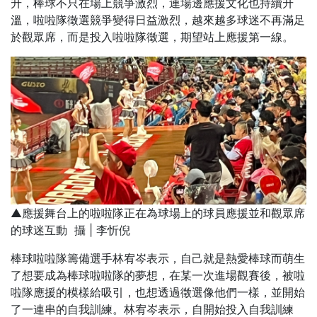
升，棒球不只在場上競爭激烈，連場邊應援文化也持續升
溫，啦啦隊徵選競爭變得日益激烈，越來越多球迷不再滿足
於觀眾席，而是投入啦啦隊徵選，期望站上應援第一線。
▲應援舞台上的啦啦隊正在為球場上的球員應援並和觀眾席
的球迷互動 攝 | 李忻倪
棒球啦啦隊籌備選手林宥岑表示，自己就是熱愛棒球而萌生
了想要成為棒球啦啦隊的夢想，在某一次進場觀賽後，被啦
啦隊應援的模樣給吸引，也想透過徵選像他們一樣，並開始
了一連串的自我訓練。林宥岑表示，自開始投入自我訓練