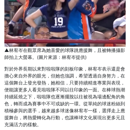
▲林宥岑在觀眾席為她喜愛的球隊跳應援舞，且被轉播攝影
師拍上大螢幕。(圖片來源：林宥岑提供)
對於外界長期以來對啦啦隊的刻板印象，林宥岑表示還是會
擔心來自外界的眼光，但她也強調，希望透過自身努力，在
這個舞台上發光發熱，她相信，只要持續精進專業與表現，
便能讓更多人看見啦啦隊不同以往印象的一面。在棒球熱潮
持續延燒之下，啦啦隊也逐漸擺脫以往被視為場邊配角的角
色，轉而成為賽事中不可或缺的一環。從單純的球迷粉絲到
積極參與的選手，越來越多球迷像林宥岑一樣，選擇走上應
援舞台，將熱愛轉化為行動，也讓棒球文化展現出更多元且
充滿活力的樣貌。