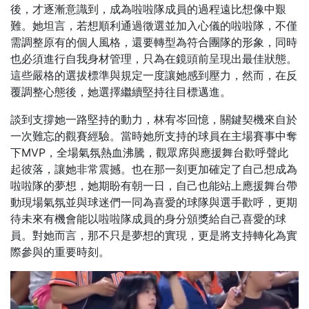
後，才逐漸意識到，成為啦啦隊成員的過程遠比想像中艱
難。她坦言，若想順利通過徵選並加入心儀的啦啦隊，不僅
需調整原有的個人風格，還要轉型為符合團隊的形象，同時
也必須進行自我身材管理，只為在鏡頭前呈現出最佳狀態。
這些嚴格的選拔標準與規定一度讓她感到壓力，然而，在反
覆調整心態後，她選擇繼續堅持往目標邁進。
談到支撐她一路堅持的動力，林宥岑回憶，關鍵契機來自於
一次難忘的觀賽經驗。當時她所支持的球員在主場賽事中奪
下MVP，全場氣氛熱血沸騰，觀眾席與應援舞台歡呼聲此
起彼落，讓她非常震撼。也在那一刻更加確定了自己想成為
啦啦隊的夢想，她期盼有朝一日，自己也能站上應援舞台帶
動現場氣氛並與球迷們一同為喜愛的球隊與選手歡呼，更期
待未來有機會能以啦啦隊成員的身分頒獎給自己喜愛的球
員。對她而言，那不只是夢想的實現，更是將支持轉化為實
際參與的重要時刻。