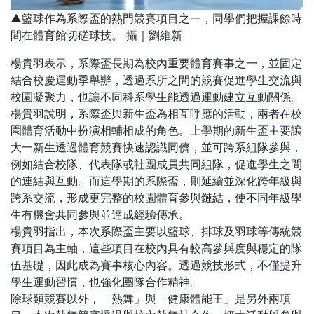
▲籃球作為系際盃的熱門競賽項目之一，同學們把握課餘時
間在體育館切磋球技。 攝｜劉維新
楊貴羽表示，系際盃長期為校內重要體育賽事之一，並固定
結合校慶運動季舉辦，透過系所之間的競賽促進學生交流與
校園凝聚力，也讓不同科系學生能透過運動建立互動關係。
楊貴羽說明，系際盃與新生盃為相互呼應的活動，兩者在校
園體育活動中扮演相輔相成的角色。上學期的新生盃主要讓
大一新生透過體育競賽快速認識同儕，並可跨系組隊參與，
例如結合校隊、代表隊或社團成員共同組隊，促進學生之間
的連結與互動。而這學期的系際盃，則延續並深化跨年級與
跨系交流，形成更完整的校園體育參與鏈結，使不同年級學
生有機會共同參與並達成經驗傳承。
楊貴羽指出，本次系際盃主要以籃球、排球及羽球等傳統競
賽項目為主軸，這些項目在校內具有較高參與度與穩定的隊
伍基礎，因此成為賽事核心內容。透過競技形式，不僅提升
學生運動習慣，也強化團隊合作精神。
除球類競賽以外，「熱舞」與「健康體能王」是另外兩項