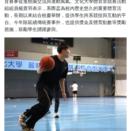
育賽事促進校園交流與運動風氣。文化大學體育室競賽活動
組組員楊貴羽表示，系際盃為校內歷史悠久的重要體育活
動，長期以來結合校慶舉辦，提供學生跨系競技與互動的平
台。今年除延續傳統賽事外，也提供獎金及體育點數等獎勵
措施，鼓勵學生踴躍參與。