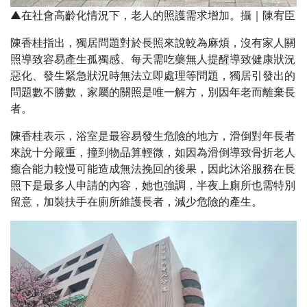
▲在社會高齡化情況下，老人的照護需求增加。攝｜陳宥臣
陳香桂指出，獨居問題對於長照來說較為麻煩，沒有家人關
照導致容易產生孤獨感、每天需吃藥無人提醒導致健康狀況
惡化、發生緊急狀況時無法立即處理等問題，獨居引發出的
問題數不勝數，家屬的關照是唯一解方，別因年老而離棄長
者。
陳香桂表示，浴室是最容易發生危險的地方，滑倒對年長者
來說十分嚴重，撞到物品算輕微，如因為滑倒導致骨折老人
癒合能力較慢可能造成無法挽回的後果，因此沐浴服務在長
照下是最多人申請的內容，她也強調，半夜上廁所也需特別
留意，加裝扶手在廁所維護長者，減少危險的產生。