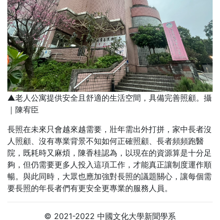
▲老人公寓提供安全且舒適的生活空間，具備完善照顧。攝
｜陳宥臣
長照在未來只會越來越需要，壯年需出外打拼，家中長者沒
人照顧、沒有專業背景不知如何正確照顧、長者頻頻跑醫
院，既耗時又麻煩，陳香桂認為，以現在的資源算是十分足
夠，但仍需要更多人投入這項工作，才能真正讓制度運作順
暢。與此同時，大眾也應加強對長照的議題關心，讓每個需
要長照的年長者們有更安全更專業的服務人員。
© 2021-2022 中國文化大學新聞學系