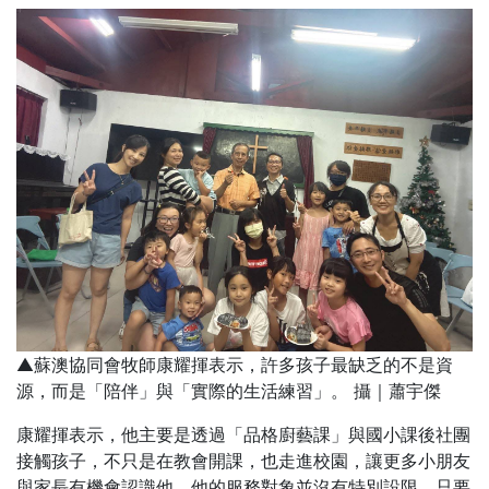
▲蘇澳協同會牧師康耀揮表示，許多孩子最缺乏的不是資
源，而是「陪伴」與「實際的生活練習」。 攝｜蕭宇傑
康耀揮表示，他主要是透過「品格廚藝課」與國小課後社團
接觸孩子，不只是在教會開課，也走進校園，讓更多小朋友
與家長有機會認識他。他的服務對象並沒有特別設限，只要