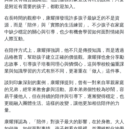
是附近有需要的孩子，都歡迎加入。
在長時間的觀察中，康耀揮發現許多孩子最缺乏的不是資
源，而是「陪伴」與「實際的生活練習」。不少孩子在家庭
中缺少穩定的關心與引導，也少有機會學習如何面對情緒與
人際互動。
在陪伴方式上，康耀揮強調，他不只是傳授知識，而是透過
品格教育，幫助孩子建立正確的價值觀。康耀揮也會分享勵
志故事，引導孩子培養同理心與憐憫心，這與學校較偏重課
業與知識學習的方式有所不同，更著重在「做人」這件事。
談到印象深刻的案例，康耀揮提到，曾有一對來自單親家庭
的兄弟，經常來教會參與活動。原本弟弟個性較為吵鬧，容
易干擾他人，但在持續的陪伴與引導下，逐漸變得穩定，也
更能融入團體生活。這樣的改變，讓他更加相信陪伴的力
量。
康耀揮認為，「陪伴」對孩子最大的影響，在於身教。大人
如何做、如何面對事情，孩子都看在眼裡，並潛移默化地學