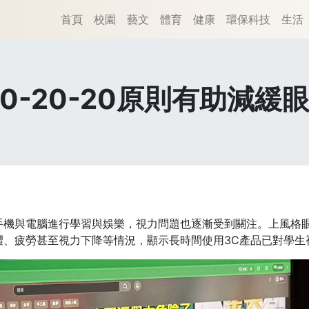
首頁
校園
藝文
體育
健康
環保科技
生活
20-20-20原則有助減緩
手機與電腦進行學習與娛樂，視力問題也逐漸受到關注。上風格
澀、疲勞甚至視力下降等情況，顯示長時間使用3C產品已對學生