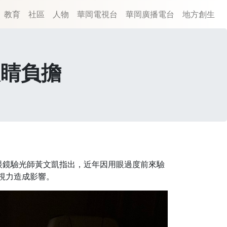
教育
社區
人物
華岡電視台
華岡廣播電台
地方創生
眼睛負擔
眼鏡驗光師黃文凱指出，近年因用眼過度前來驗
視力造成影響。