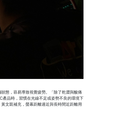
繃狀態，容易導致視覺疲勞。「除了乾澀與酸痛
C產品時，習慣在光線不足或姿勢不良的環境下
。黃文凱補充，螢幕距離過近與長時間近距離用