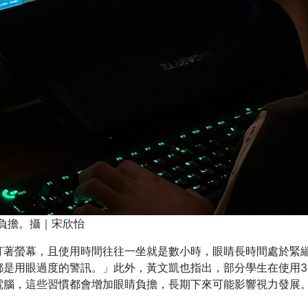
負擔。攝｜宋欣怡
盯著螢幕，且使用時間往往一坐就是數小時，眼睛長時間處於緊
都是用眼過度的警訊。」此外，黃文凱也指出，部分學生在使用3
電腦，這些習慣都會增加眼睛負擔，長期下來可能影響視力發展