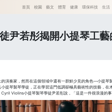
首頁
校園
藝文
體育
健康
環保科技
生活
學徒尹若彤揭開小提琴工藝
上的演奏家，然而在這個領域中還有一群鮮少見的角色—小提琴
名小提琴製琴學徒，正在學習這門低調卻極具藝術性的技藝，在
ril Violins小提琴製琴學徒尹若彤說，「這是一件很浪漫