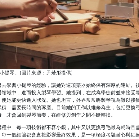
內製作小提琴。(圖片來源：尹若彤提供)
過去學習小提琴的經驗，讓她對這項樂器始終保有深厚的連結。
樂領域中，進而投入製琴學習。她提到，在成為學徒前並未接受
，使她能更快進入狀況。她也坦言，外界常常將製琴視為難以接
累積，需要長時間的琢磨。目前她的工作以維修為主，包括更換
時，才會回到製琴節奏，在維修與創作之間不斷轉換。
過程中，每一項技術都不容小覷，其中又以更換弓毛最為耗時且
，每一個細節都會直接影響最終效果，是一項極度考驗耐心與細