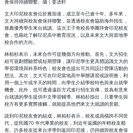
會保持持續聯繫。攝｜姜丞軒
文大印尼校友會位於雅加達，成立至今已逾十年。多年來，
文大持續與校友會保持聯繫，並透過校友會協助海外招生，
推薦優秀學生來台就讀。這次王子奇校長率團拜會印尼校友
會，也藉此了解印尼高中教育現況，以及未來文大與當地學
校合作的方向。
林柏杉表示，未來合作可從幾個方向推動。首先，文大招生
組可規劃體驗營或短期營隊，讓印尼學生更具體認識文大的
學習環境與科系特色；校友會也提出可共同設計營隊活動的
想法。其次，文大可在印尼當地高中舉辦講習或說明會，利
用一個上午或半天的時間，向學生介紹學校特色與來台就學
機會。此外，也可透過遠距方式進行招生宣傳，並為有意來
台就讀的學生提供中文學習輔導。林柏杉指出，只要學生與
校方有更多實際接觸，就能提高他們來文大就讀的意願。
談到印尼校友會的組成，林柏杉表示，校友成員橫跨不同世
代，從民國70 年代畢業的校友，到近年返國的年輕校友都
有。許多校友從來台求學到返回印尼後，仍持續與校友會保