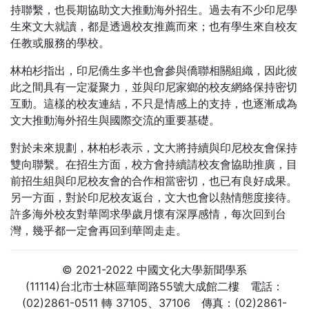
持聯繫，也長期協助文大推動海外招生。過去有不少印尼學
生來文大就讀，都是透過校友推薦而來；也有學生來自校友
任教或服務的學校。
林柏杉指出，印尼僑生多半也會參與僑聯相關組織，因此彼
此之間具有一定凝聚力，並與印尼家鄉的校友網絡保持密切
互動。這樣的校友連結，不只是情感上的支持，也逐漸成為
文大推動海外招生與國際交流的重要基礎。
對於未來規劃，林柏杉表示，文大將持續與印尼校友會保持
雙向聯繫。在招生方面，校方會持續請校友會協助推廣，目
前招生組與印尼校友會的合作相當密切，也已有良好成果。
另一方面，對於印尼校友返台，文大也會以熱情態度接待。
許多海外校友對華岡求學歲月懷有深厚感情，每次回到台
灣，幾乎都一定會再回到華岡走走。
© 2021-2022 中國文化大學新聞學系
(11114)台北市士林區華岡路55號大成館二樓 電話：
(02)2861-0511 轉 37105、37106 傳真：(02)2861-