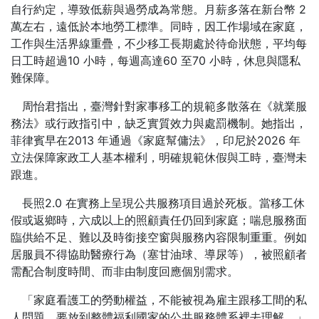
自行約定，導致低薪與過勞成為常態。月薪多落在新台幣 2
萬左右，遠低於本地勞工標準。同時，因工作場域在家庭，
工作與生活界線重疊，不少移工長期處於待命狀態，平均每
日工時超過10 小時，每週高達60 至70 小時，休息與隱私
難保障。
周怡君指出，臺灣針對家事移工的規範多散落在《就業服
務法》或行政指引中，缺乏實質效力與處罰機制。她指出，
菲律賓早在2013 年通過《家庭幫傭法》，印尼於2026 年
立法保障家政工人基本權利，明確規範休假與工時，臺灣未
跟進。
長照2.0 在實務上呈現公共服務項目過於死板。當移工休
假或返鄉時，六成以上的照顧責任仍回到家庭；喘息服務面
臨供給不足、難以及時銜接空窗與服務內容限制重重。例如
居服員不得協助醫療行為（塞甘油球、導尿等），被照顧者
需配合制度時間、而非由制度回應個別需求。
「家庭看護工的勞動權益，不能被視為雇主跟移工間的私
人問題，要放到整體福利國家的公共服務體系裡去理解。」