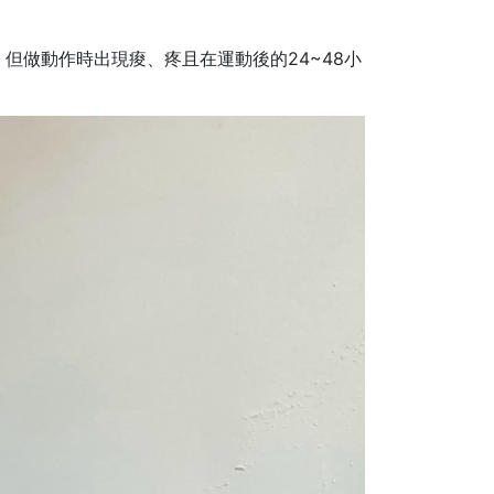
但做動作時出現痠、疼且在運動後的24~48小