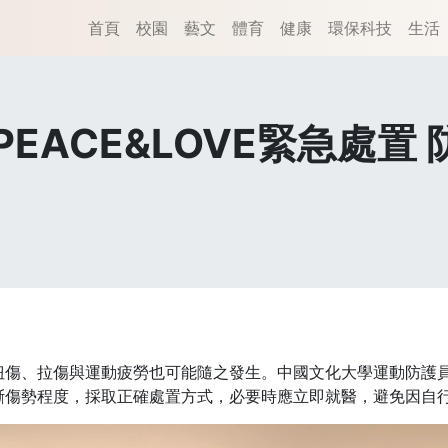
首頁
校園
藝文
體育
健康
環保科技
生活
EACE&LOVE緊急處置
扭傷、拉傷與運動疲勞也可能隨之發生。中國文化大學運動防護
斷傷勢程度，採取正確處置方式，必要時應立即就醫，避免因自