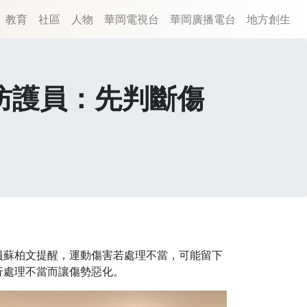
教育
社區
人物
華岡電視台
華岡廣播電台
地方創生
 防護員：先判斷傷
員蘇柏文提醒，運動傷害若處理不當，可能留下
行處理不當而讓傷勢惡化。