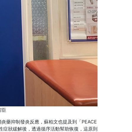
宥臣
炎藥抑制發炎反應，蘇柏文也提及到「PEACE
E為急性症狀緩解後，透過循序活動幫助恢復，這原則