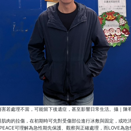
傷害若處理不當，可能留下後遺症，甚至影響日常生活。攝｜陳
肌肉的拉傷，在初期時可先對受傷部位進行冰敷與固定，或吃消
LOVE？PEACE可理解為急性期先保護、觀察與正確處理，而LOV