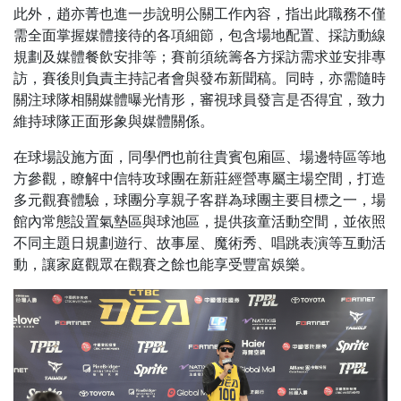
此外，趙亦菁也進一步說明公關工作內容，指出此職務不僅
需全面掌握媒體接待的各項細節，包含場地配置、採訪動線
規劃及媒體餐飲安排等；賽前須統籌各方採訪需求並安排專
訪，賽後則負責主持記者會與發布新聞稿。同時，亦需隨時
關注球隊相關媒體曝光情形，審視球員發言是否得宜，致力
維持球隊正面形象與媒體關係。
在球場設施方面，同學們也前往貴賓包廂區、場邊特區等地
方參觀，瞭解中信特攻球團在新莊經營專屬主場空間，打造
多元觀賽體驗，球團分享親子客群為球團主要目標之一，場
館內常態設置氣墊區與球池區，提供孩童活動空間，並依照
不同主題日規劃遊行、故事屋、魔術秀、唱跳表演等互動活
動，讓家庭觀眾在觀賽之餘也能享受豐富娛樂。