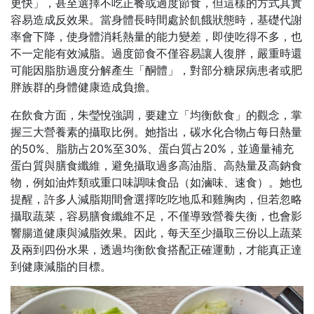
更快」，甚至選擇不吃正餐或過度節食，但這樣的方式其實
容易造成反效果。當身體長時間處於飢餓狀態時，基礎代謝
率會下降，使身體消耗熱量的能力變差，即使吃得不多，也
不一定能有效減脂。過度節食不僅容易讓人復胖，嚴重時還
可能因脂肪過度分解產生「酮體」，對部分糖尿病患者或肥
胖族群的身體健康造成負擔。
在飲食方面，朱瑩悅強調，要建立「均衡飲食」的觀念，掌
握三大營養素的攝取比例。她指出，碳水化合物占每日熱量
的50%、脂肪占20%至30%、蛋白質占20%，並適量補充
蛋白質與膳食纖維，避免攝取過多高油脂、高熱量及高鈉食
物，例如油炸類或重口味調味食品（如滷味、速食）。她也
提醒，許多人減脂期間會選擇吃吃地瓜和雞胸肉，但若忽略
攝取蔬菜，容易膳食纖維不足，不僅導致營養失衡，也會影
響腸道健康與減脂效果。因此，每天至少攝取三份以上蔬菜
及兩到四份水果，透過均衡飲食搭配正確運動，才能真正達
到健康減脂的目標。