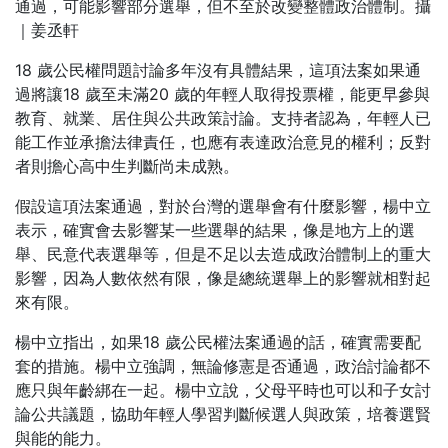
通過，可能影響部分選舉，但不至於改變整體政治體制。攝
｜姜丞軒
18 歲公民權問題討論多年沒有具體結果，這項法案如果通
過將讓18 歲至未滿20 歲的年輕人取得投票權，能更早參與
教育、就業、居住與公共政策討論。支持者認為，年輕人已
能工作並承擔法律責任，也應有表達政治意見的權利；反對
者則擔心高中生判斷尚未成熟。
假設這項法案通過，對於台灣的選舉會有什麼影響，楊中立
表示，確實會去影響某一些選舉的結果，像是地方上的選
舉、民意代表選舉等，但是不足以去造成政治體制上的重大
影響，因為人數依然有限，像是總統選舉上的影響就相對起
來有限。
楊中立指出，如果18 歲公民權法案通過的話，確實需要配
套的措施。楊中立強調，無論修憲是否通過，政治討論都不
應只與年齡綁在一起。楊中立說，父母平時也可以和子女討
論公共議題，協助年輕人學習判斷候選人與政策，培養選賢
與能的能力。