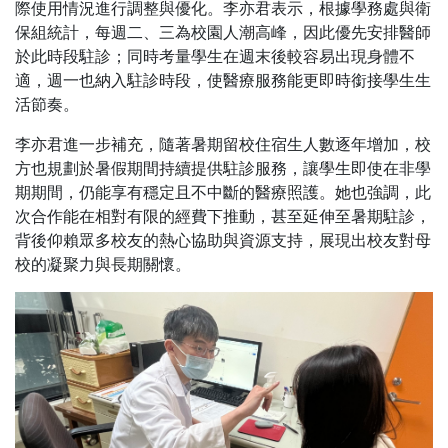
際使用情況進行調整與優化。李亦君表示，根據學務處與衛
保組統計，每週二、三為校園人潮高峰，因此優先安排醫師
於此時段駐診；同時考量學生在週末後較容易出現身體不
適，週一也納入駐診時段，使醫療服務能更即時銜接學生生
活節奏。
李亦君進一步補充，隨著暑期留校住宿生人數逐年增加，校
方也規劃於暑假期間持續提供駐診服務，讓學生即使在非學
期期間，仍能享有穩定且不中斷的醫療照護。她也強調，此
次合作能在相對有限的經費下推動，甚至延伸至暑期駐診，
背後仰賴眾多校友的熱心協助與資源支持，展現出校友對母
校的凝聚力與長期關懷。