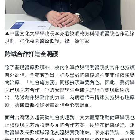
▲中國文化大學學務長李亦君說明校方與陽明醫院合作駐診
規劃，強化校園醫療照護。攝｜徐宜家
跨域合作打造全照護
除了基礎醫療照護外，校內各單位與陽明醫院的合作也持續
向外延伸。李亦君指出，許多患者的康復過程並非僅依賴藥
物治療，「社會處方箋」同樣扮演重要角色。因此，藝術學
院已與院方合作，每週安排學生至醫院進行音樂與藝術演
出，透過創作與陪伴的力量，為病患帶來情緒支持與心理療
癒，讓醫療照護從身體延伸至心靈層面。
面對台灣邁入超高齡社會的趨勢，文大體育運動健康學院也
正積極與院方洽談更多元的合作方案，期望在健康促進、運
動醫學及長照領域深化交流與實務連結。李亦君強調，在完
善生理醫療照護的同時，也同樣重視學生心理健康，鼓勵學