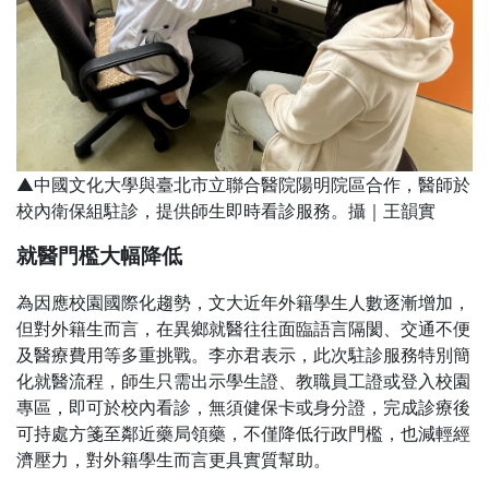
▲中國文化大學與臺北市立聯合醫院陽明院區合作，醫師於
校內衛保組駐診，提供師生即時看診服務。攝｜王韻實
就醫門檻大幅降低
為因應校園國際化趨勢，文大近年外籍學生人數逐漸增加，
但對外籍生而言，在異鄉就醫往往面臨語言隔閡、交通不便
及醫療費用等多重挑戰。李亦君表示，此次駐診服務特別簡
化就醫流程，師生只需出示學生證、教職員工證或登入校園
專區，即可於校內看診，無須健保卡或身分證，完成診療後
可持處方箋至鄰近藥局領藥，不僅降低行政門檻，也減輕經
濟壓力，對外籍學生而言更具實質幫助。