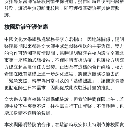
安排專業醫師進駐校內衛生保健組，提供即時且便利的醫療
服務，讓師生無須離開校園，即可獲得基礎診療與健康照
護。
校園駐診守護健康
中國文化大學學務處學務長李亦君指出，因地緣關係，陽明
醫院長期以來都是文大師生緊急就醫後送的主要選擇。雙方
的合作可追溯至疫情期間，當時陽明醫院在校內設立全臺北
市第一座移動式篩檢站，不僅即時支援防疫，也讓校方與院
方建立起高度信任與默契。正因為有這樣的合作經驗，校方
希望在既有基礎上進一步深化連結，將醫療服務從過去的
「緊急支援」轉型為日常可及的「基礎照護」，讓醫療資源
更貼近師生日常需求，因此促成此次駐診計畫的推動。
文大過去雖有校醫於衛保組駐診，但看診時間僅限上午，若
師生於下午突發不適，往往需自行下山就醫，不僅耗時，也
增加身體不適時的負擔。
本次與陽明醫院的合作，在駐診時段安排上特別依據校園實