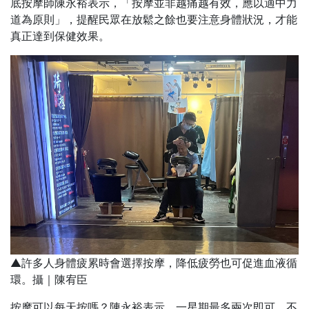
底按摩師陳永裕表示，「按摩並非越痛越有效，應以適中力
道為原則」，提醒民眾在放鬆之餘也要注意身體狀況，才能
真正達到保健效果。
▲許多人身體疲累時會選擇按摩，降低疲勞也可促進血液循
環。攝｜陳宥臣
按摩可以每天按嗎？陳永裕表示，一星期最多兩次即可，不