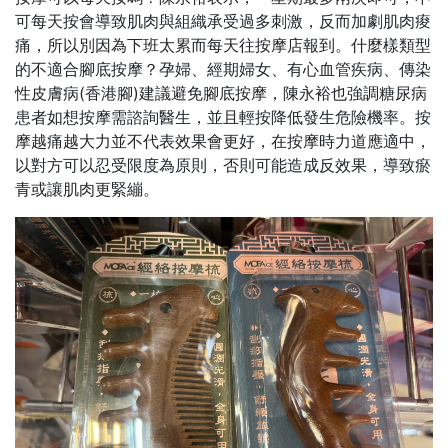
可每天按會導致肌肉與組織承受過多刺激，反而加劇肌肉痠
痛，所以別因為下班太累而每天往按摩店報到。什麼樣類型
的不適合腳底按摩？孕婦、經期婦女、有心血管疾病、傳染
性皮膚病(香港腳)建議避免腳底按摩，陳永裕也強調糖尿病
患者如想按摩需諮詢醫生，並且輕按降低發生危險機率。按
摩越痛越大力並不代表效果會更好，在按摩時力道應適中，
以對方可以忍受限度為原則，否則可能造成反效果，導致瘀
青或讓肌肉更緊繃。