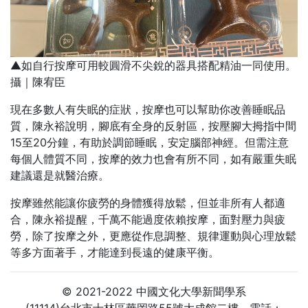
▲如自行按摩可用較圓滑不尖銳的器具搭配精油一同使用。
攝｜陳宥臣
現在多數人有失眠的症狀，按摩也可以幫助你改善睡眠品
質，陳永裕說明，腳底有全身的反射區，按壓腳大拇指中間
15至20分鐘，有助於調節睡眠，安定腦部神經。但需注意
每個人體質不同，按摩的效力也會有所不同，如有嚴重失眠
建議還是就醫治療。
按摩雖然能讓你疲勞的身體獲得放鬆，但並非所有人都適
合，陳永裕提醒，千萬不能過度依賴按摩，面對壓力與疲
勞，除了按摩之外，更應從作息調整、規律運動與心理放鬆
等多方面著手，才能達到長遠的健康平衡。
© 2021-2022 中國文化大學新聞學系
(11114)台北市士林區華岡路55號大成館二樓 電話：