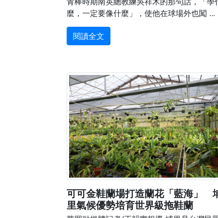
青棒時期南英總教練吳祥木的那句話，「學
麼，一定要像什麼」，使他在球場外也闖 ...
閱讀全文
可可金鞋蘭場打造蘭花「藍海」 
里氣候優勢培育世界級拖鞋蘭