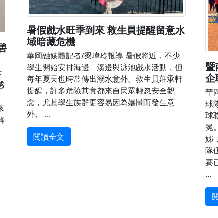
暑假戲水旺季到來 救生員提醒留意水
域暗藏危機
碧
華岡融媒體記者/梁瑋玲報導 暑假將近，不少
暨
學生開始安排海邊、溪邊與泳池戲水活動，但
作
企
每年夏天也時常傳出溺水意外。救生員莊承軒
感
提醒，許多危險其實都來自民眾輕忽安全觀
華
」
念，尤其學生族群更容易因為嬉鬧而發生意
球
來
外。 ...
球
解
冕
閱讀全文
姊
隊
賽
...