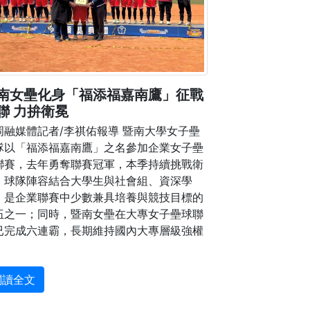
南女壘化身「福添福嘉南鷹」征戰
聯 力拚衛冕
岡融媒體記者/李祺佑報導 暨南大學女子壘
隊以「福添福嘉南鷹」之名參加企業女子壘
聯賽，去年勇奪聯賽冠軍，本季持續挑戰衛
。球隊陣容結合大學生與社會組、資深學
，是企業聯賽中少數兼具培養與競技目標的
伍之一；同時，暨南女壘在大專女子壘球聯
已完成六連霸，長期維持國內大專層級強權
閱讀全文