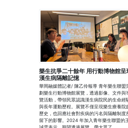
樂生抗爭二十餘年 用行動博物館呈
漢生病隔離記憶
華岡融媒體記者/ 陳乙伶報導 青年樂生聯盟
劃樂生行動博物館展覽，透過影像、文件與
覽活動，帶領民眾認識漢生病院民的生命經
與長年運動歷程。展覽不僅呈現樂生療養院
歷史，也回應社會對疾病的污名與隔離制度
留下的影響。2024 年加入青年樂生聯盟的
誠雲表示，期望透過展覽，帶大眾了 ...