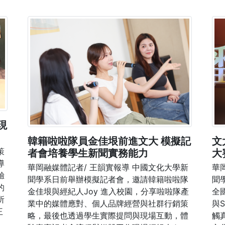
現
韓籍啦啦隊員金佳垠前進文大 模擬記
文
策
者會培養學生新聞實務能力
大
導
華岡融媒體記者/ 王韻實報導 中國文化大學新
華
驗
聞學系日前舉辦模擬記者會，邀請韓籍啦啦隊
聞
的
金佳垠與經紀人Joy 進入校園，分享啦啦隊產
全
所
業中的媒體應對、個人品牌經營與社群行銷策
與
王
略，最後也透過學生實際提問與現場互動，體
觸