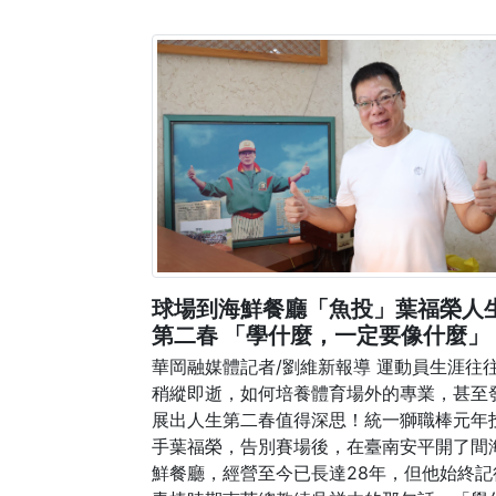
球場到海鮮餐廳「魚投」葉福榮人
第二春 「學什麼，一定要像什麼」
華岡融媒體記者/劉維新報導 運動員生涯往
稍縱即逝，如何培養體育場外的專業，甚至
展出人生第二春值得深思！統一獅職棒元年
手葉福榮，告別賽場後，在臺南安平開了間
鮮餐廳，經營至今已長達28年，但他始終記