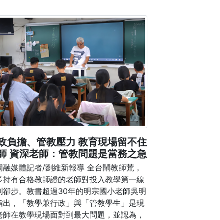
政負擔、管教壓力 教育現場留不住
師 資深老師：管教問題是當務之急
岡融媒體記者/劉維新報導 全台鬧教師荒，
多持有合格教師證的老師對投入教學第一線
到卻步。教書超過30年的明宗國小老師吳明
指出，「教學兼行政」與「管教學生」是現
老師在教學現場面對到最大問題，並認為，