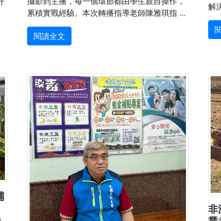
攝影到主播，每一個環節都由學生親自操作，
什
解決
累積實戰經驗。本次轉播指導老師陳雅琪指 ...
閱讀全文
埔
非