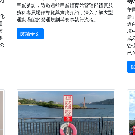
力
尋
巨蛋參訪，透過遠雄巨蛋體育館營運部禮賓服
力
華
務科專員場館導覽與實務介紹，深入了解大型
文化
夢
運動場館的營運規劃與賽事執行流程。 ...
過
過
核
境
閱讀全文
學
成
，希
管
已