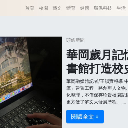
首頁
校園
藝文
體育
健康
環保科技
生活
頭條新聞
華岡歲月記
書館打造校
華岡融媒體記者/王韻實報導 
庫」建置工程，將創辦人文物
化整理，不僅保存珍貴校園記
更方便了解文大發展歷程。 ...
閱讀全文 »