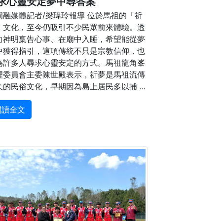
求心靈安定夢中尋答案
岡融媒體記者/梁瑋玲報導 位於馬祖的「祈
」文化，至今仍吸引不少民眾前來體驗。透
向神明稟告心事、在廟中入睡，希望能從夢
中獲得指引，這項傳統不只是宗教信仰，也
為許多人尋求心靈安定的方式。馬祖龍角峯
理委員會主委陳世殿表示，祈夢是馬祖流傳
久的民俗文化，早期因為島上居民多以捕 ...
閱讀全文