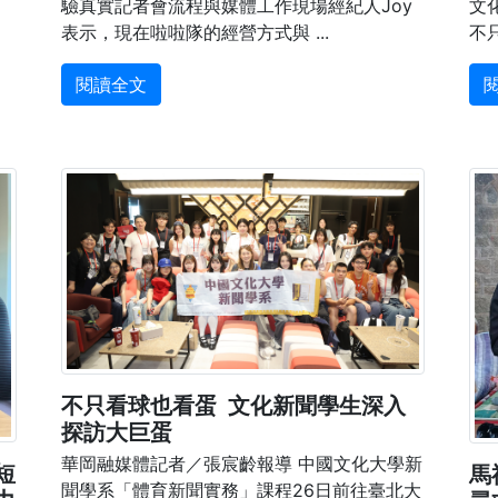
驗真實記者會流程與媒體工作現場經紀人Joy
文
表示，現在啦啦隊的經營方式與 ...
不
閱讀全文
不只看球也看蛋 文化新聞學生深入
探訪大巨蛋
華岡融媒體記者／張宸齡報導 中國文化大學新
短
馬
聞學系「體育新聞實務」課程26日前往臺北大