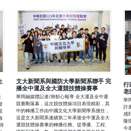
文大新聞系與國防大學新聞系聯手 完
生
行
播全中運及全大運競技體操賽事
老
華岡融媒體記者/簡郁心報導 全大運及全中運
往
華
競賽剛落幕，這次競技體操項目表現精彩，其
發
許
中的轉播工作由中國文化大學新聞學系擔任，
投
感
這是文大新聞系連續第二年承接全中運及全大
海
隆
運競技體操賽事的轉播任務。從導播、工程、
得
今