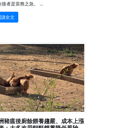
後者是當務之急。 ...
閱讀全文
洲豬瘟後廚餘餵養趨嚴、成本上漲